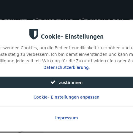
TVERKAUFT
FÜR IHRE FILIALE
FÜR IHRE KUNDEN
F
papier DIN A4, 100g/m², Leinenstrukturpapier, weiß, ein- o. beidseitig drucke
Produkt bewerten
Briefpapier DIN 
Leinenstrukturpap
drucken
Art. Nr.:
10064
Marke:
MR BUTCHER