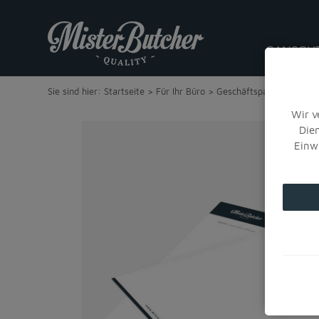
GANSGU
Sie sind hier:
Startseite
>
Für Ihr Büro
>
Geschäftspapier
>
Brief