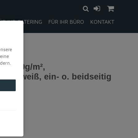
ÜR IHR CATERING
FÜR IHR BÜRO
KONTAKT
n
A4, 100g/m²,
ier, weiß, ein- o. beidseitig