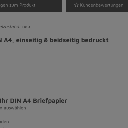
gen zum Produkt
Kundenbewertungen
kelzustand:
neu
A4, einseitig & beidseitig bedruckt
 Ihr DIN A4 Briefpapier
en auswählen
oaden