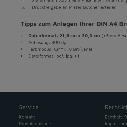
Sie erhalten vorab eine Ansicht zur Druckfrei
Druckfreigabe an Mister Butcher erteilen
Tipps zum Anlegen Ihrer DIN A4 B
Datenformat: 21,6 cm x 30,3 cm
(+3mm Besch
Auflösung: 300 dpi
Farbmodus: CMYK, 8 Bit/Kanal
Dateiformat: pdf, jpg, tif
Service
Rechtlic
Kontakt
Echtheit 
Produktanfrage
Impressum