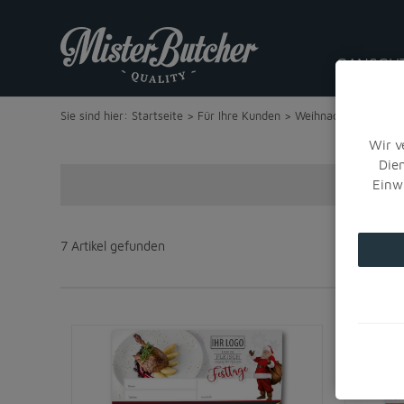
GANSGU
Sie sind hier:
Startseite
>
Für Ihre Kunden
>
Weihnachten
7 Artikel gefunden