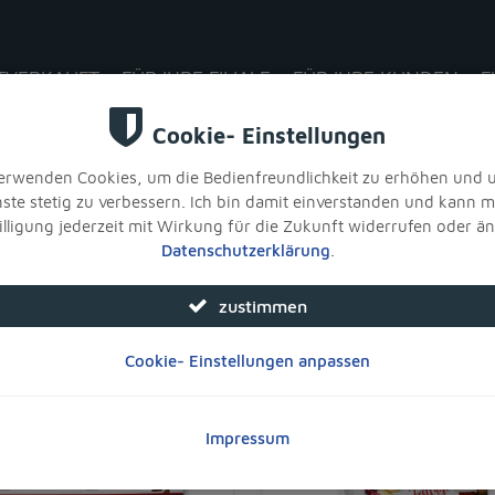
TVERKAUFT
FÜR IHRE FILIALE
FÜR IHRE KUNDEN
F
Weihnachten
sortieren: