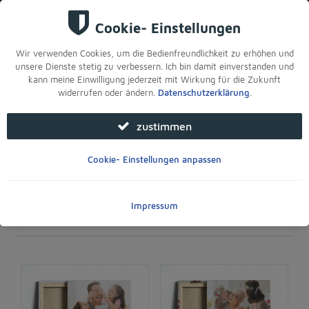
Sie sind hier:
Startseite
>
Für Ihre Filiale
>
Foto- & Leinwandbilder
Foto- & Leinwandbilder
17 Artikel gefunden
24 Artikel je Seite
sortieren:
alphabetisch