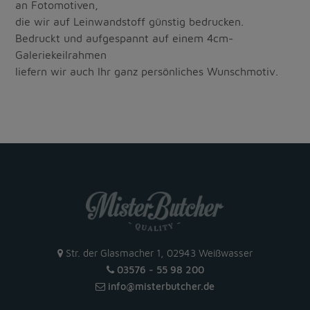
an Fotomotiven,
die wir auf Leinwandstoff günstig bedrucken.
Bedruckt und aufgespannt auf einem 4cm-
Galeriekeilrahmen
liefern wir auch Ihr ganz persönliches Wunschmotiv.
Str. der Glasmacher 1, 02943 Weißwasser
03576 - 55 98 200
info
@
misterbutcher
.
de