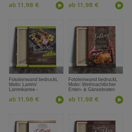
ab 11,98 €
ab 11,98 €
Fotoleinwand bedruckt,
Fotoleinwand bedruckt,
Motiv: Lamm/
Motiv: Weihnachtlicher
Lammkarree -
Enten- & Gänsebraten
Osterwerbung für Metzger
ab 11,98 €
ab 11,98 €
und Fleischer