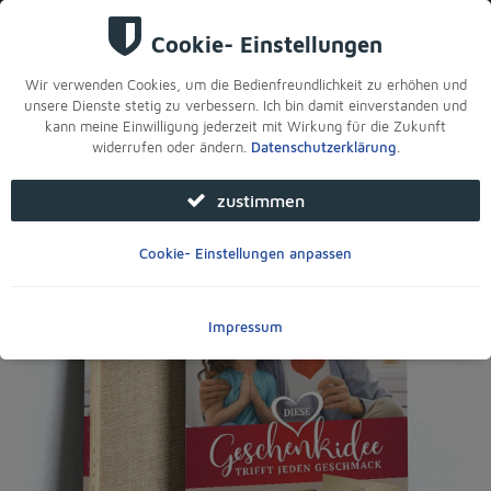
Sie sind hier:
Startseite
>
Für Ihre Filiale
>
Foto- & Leinwandbilder
>
Fotoleinwand bedruckt, Gutscheine bei uns erhältlich