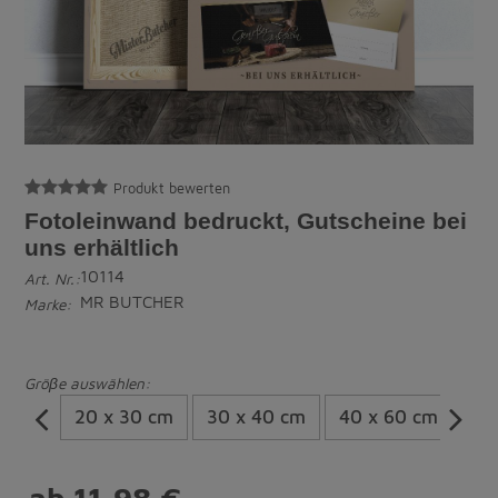
Produkt bewerten
Fotoleinwand bedruckt, Gutscheine bei
uns erhältlich
10114
Art. Nr.:
MR BUTCHER
Marke:
Gröβe auswählen:
20 x 30 cm
30 x 40 cm
40 x 60 cm
60