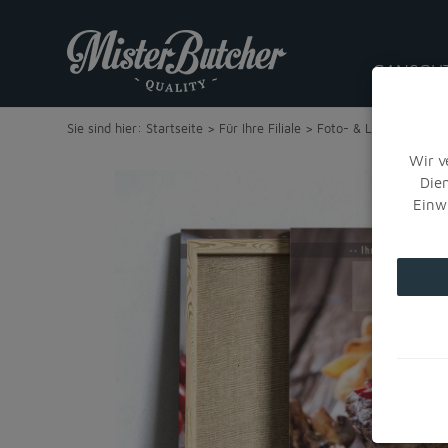
GANSGU
Sie sind hier:
Startseite
>
Für Ihre Filiale
>
Foto- & Leinwandbilde