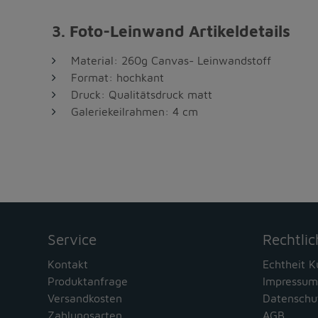
3. Foto-Leinwand Artikeldetails
Material: 260g Canvas- Leinwandstoff
Format: hochkant
Druck: Qualitätsdruck matt
Galeriekeilrahmen: 4 cm
Service
Rechtlic
Kontakt
Echtheit 
Produktanfrage
Impressum
Versandkosten
Datenschu
Zahlungsarten
AGB