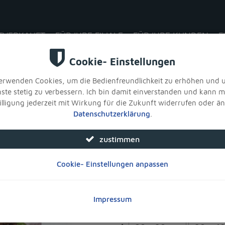
TVERKAUFT
FÜR IHRE FILIALE
FÜR IHRE KUNDEN
F
r
>
Fotoleinwand bedruckt, Motiv Rinderfilet, Lendenbraten - saftiges Filet
Produkt bewerten
Fotoleinwand bed
Lendenbraten - sa
Art. Nr.:
10073
Marke:
MR BUTCHER
Gröβe auswählen: