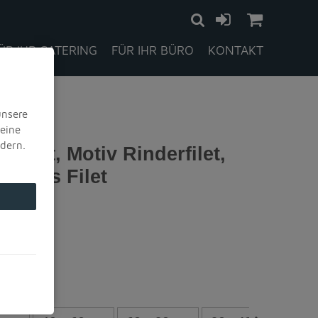
ÜR IHR CATERING
FÜR IHR BÜRO
KONTAKT
ruckt, Motiv Rinderfilet,
ftiges Filet