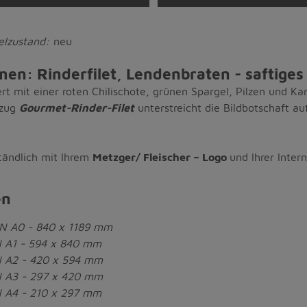
kelzustand:
neu
en: Rinderfilet, Lendenbraten - saftiges 
rt mit einer roten Chilischote, grünen Spargel, Pilzen und Kar
tzug
Gourmet-Rinder-Filet
unterstreicht die Bildbotschaft a
tändlich mit Ihrem
Metzger/ Fleischer – Logo
und Ihrer Inter
en
N A0 - 840 x 1189 mm
 A1 - 594 x 840 mm
N A2 - 420 x 594 mm
N A3 - 297 x 420 mm
 A4 - 210 x 297 mm