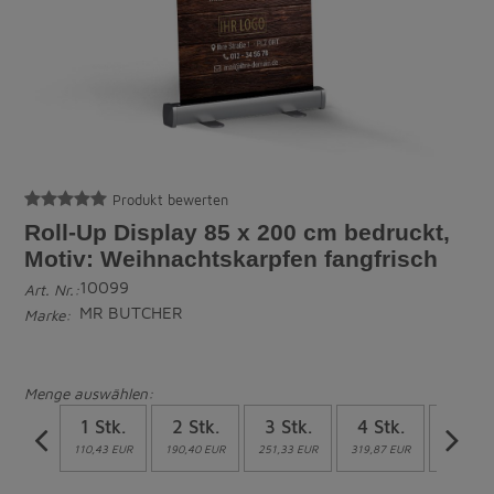
Produkt bewerten
Roll-Up Display 85 x 200 cm bedruckt,
Motiv: Weihnachtskarpfen fangfrisch
10099
Art. Nr.:
MR BUTCHER
Marke:
Menge auswählen:
1 Stk.
2 Stk.
3 Stk.
4 Stk.
5 Stk
110,43 EUR
190,40 EUR
251,33 EUR
319,87 EUR
380,80 E