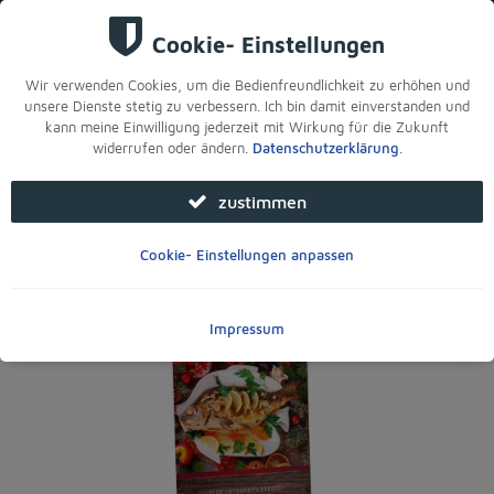
Sie sind hier:
Startseite
>
Für Ihre Filiale
>
Roll-ups & Displays
>
Roll-Up Display 85 x 200 cm bedruckt, Motiv: Weihnachtskarpfen
fangfrisch