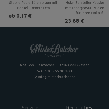
Stabile Papiertüten braun mit
Holz- Zahlteller Kassiertel
Henkel, 18x8x21 cm
mit Lasergravur: Vielen D
für Ihren Einkauf
ab 0,17 €
23,68 €
Str. der Glasmacher 1, 02943 Weißwasser
03576 - 55 98 200
info
@
misterbutcher
.
de
Service
Rechtliches