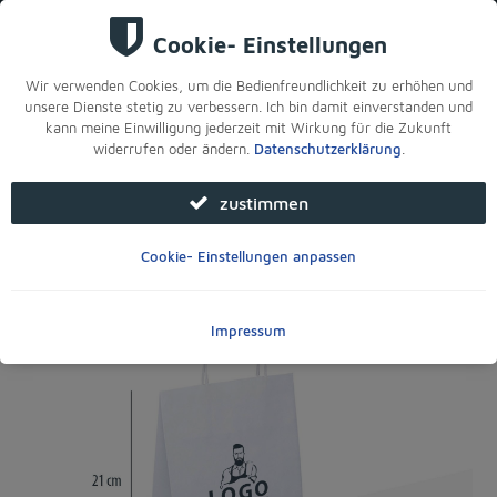
Sie sind hier:
Startseite
>
Für Ihre Filiale
>
Tüten & Verpackung
>
Stabile Papiertüten weiß mit Henkel, 18x8x21 cm